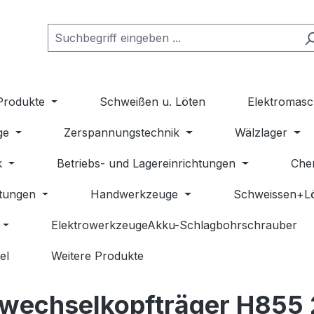
Produkte
Schweißen u. Löten
Elektromasc
ge
Zerspannungstechnik
Wälzlager
k
Betriebs- und Lagereinrichtungen
Che
stungen
Handwerkzeuge
Schweissen+L
ElektrowerkzeugeAkku-Schlagbohrschrauber
el
Weitere Produkte
echselkopfträger H855 