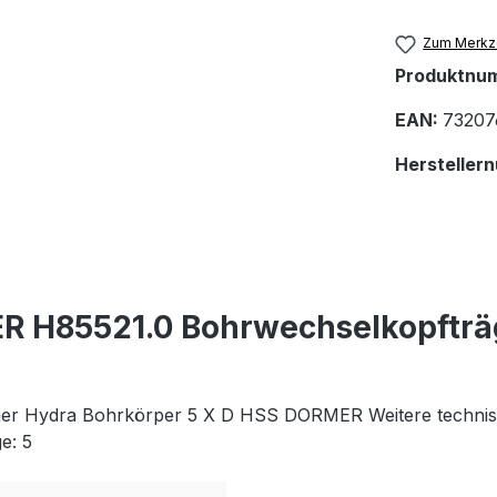
Zum Merkze
Produktnu
EAN:
73207
Hersteller
R H85521.0 Bohrwechselkopfträ
Hydra Bohrkörper 5 X D HSS DORMER Weitere technische 
e: 5