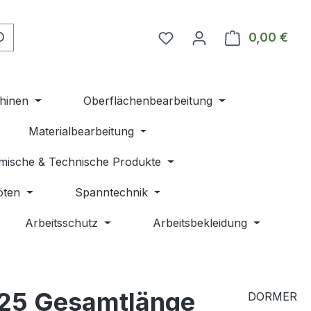
Du hast 0 Produkte auf 
0,00 €
Ware
hinen
Oberflächenbearbeitung
Materialbearbeitung
mische & Technische Produkte
öten
Spanntechnik
Arbeitsschutz
Arbeitsbekleidung
25 Gesamtlänge
DORMER