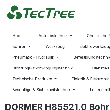
m Hauptinhalt springen
Zur Suche springen
Zur Hauptnavigation springen
Home
Antriebstechnik
Chemische 
Bohren
Werkzeug
Elektrowerkzeu
Pneumatik - Hydraulik
Befestigungstechni
Dichtungs-/Schwingungstechnik
Dienstlei
Technische Produkte
Elektrik & Elektronik
Beschläge & Sicherheitstechnik
Lebensmitt
DORMER H85521.0 Bohrw