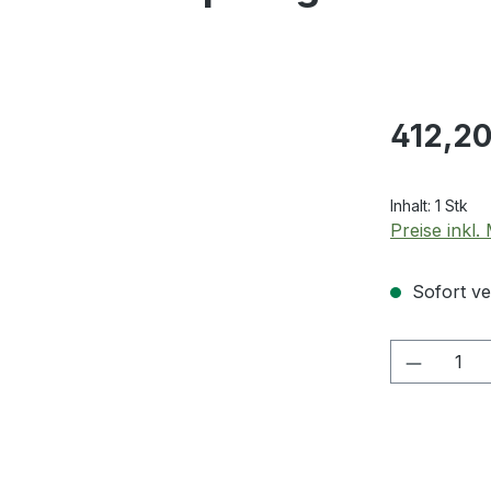
Regulärer Pr
412,20
Inhalt:
1 Stk
Preise inkl
Sofort ver
Produkt