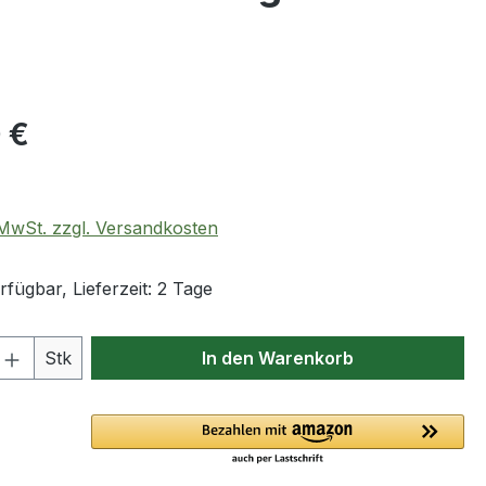
eis:
 €
. MwSt. zzgl. Versandkosten
fügbar, Lieferzeit: 2 Tage
 Anzahl: Gib den gewünschten Wert ein 
Stk
In den Warenkorb