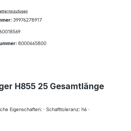
ttel hinzufügen
mmer:
39976278917
60018569
nummer:
8000665800
ger H855 25 Gesamtlänge
Eigenschaften: · Schafttoleranz: h6 ·