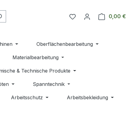
Du hast 0 Produkte auf 
0,00 €
Ware
hinen
Oberflächenbearbeitung
Materialbearbeitung
mische & Technische Produkte
öten
Spanntechnik
Arbeitsschutz
Arbeitsbekleidung