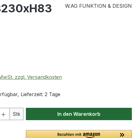
xB230xH83
W.AG FUNKTION & DESIGN
eis:
. MwSt. zzgl. Versandkosten
fügbar, Lieferzeit: 2 Tage
 Anzahl: Gib den gewünschten Wert ein 
Stk
In den Warenkorb