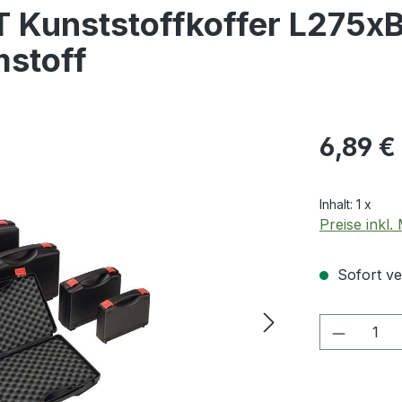
Kunststoffkoffer L275
mstoff
Regulärer Pr
6,89 €
Inhalt:
1 x
Preise inkl
Sofort ver
Produkt