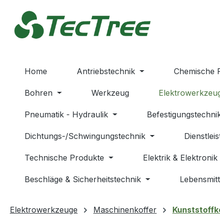
m Hauptinhalt springen
Zur Suche springen
Zur Hauptnavigation springen
Home
Antriebstechnik
Chemische 
Bohren
Werkzeug
Elektrowerkzeu
Pneumatik - Hydraulik
Befestigungstechni
Dichtungs-/Schwingungstechnik
Dienstlei
Technische Produkte
Elektrik & Elektronik
Beschläge & Sicherheitstechnik
Lebensmitt
Elektrowerkzeuge
Maschinenkoffer
Kunststoffk