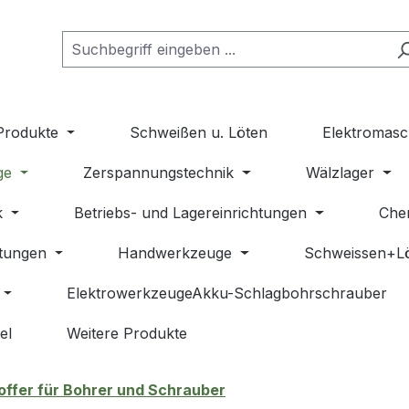
Produkte
Schweißen u. Löten
Elektromasc
ge
Zerspannungstechnik
Wälzlager
k
Betriebs- und Lagereinrichtungen
Che
stungen
Handwerkzeuge
Schweissen+L
ElektrowerkzeugeAkku-Schlagbohrschrauber
el
Weitere Produkte
offer für Bohrer und Schrauber