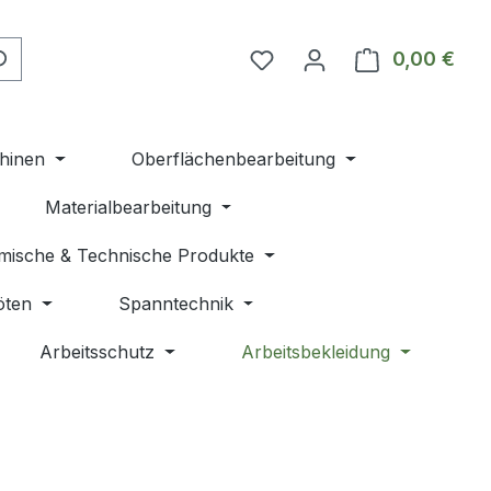
Du hast 0 Produkte auf 
0,00 €
Ware
hinen
Oberflächenbearbeitung
Materialbearbeitung
mische & Technische Produkte
öten
Spanntechnik
Arbeitsschutz
Arbeitsbekleidung