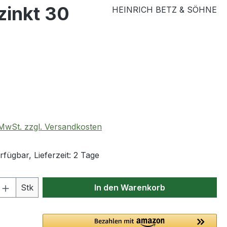
zinkt 30
HEINRICH BETZ & SÖHNE
eis:
. MwSt. zzgl. Versandkosten
fügbar, Lieferzeit: 2 Tage
 Anzahl: Gib den gewünschten Wert ein 
Stk
In den Warenkorb