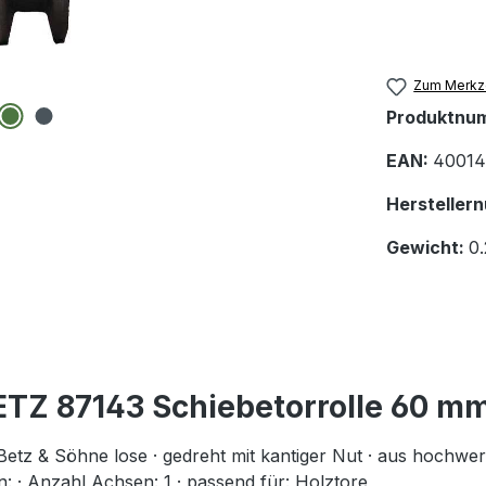
Zum Merkze
Produktnu
EAN:
40014
Hersteller
Gewicht:
0
TZ 87143 Schiebetorrolle 60 mm
tz & Söhne lose · gedreht mit kantiger Nut · aus hochwer
: · Anzahl Achsen: 1 · passend für: Holztore