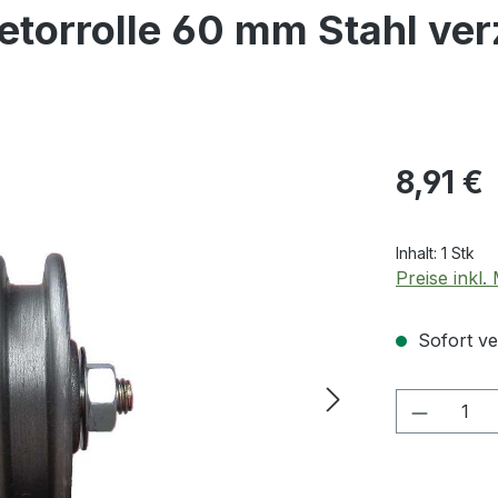
torrolle 60 mm Stahl ver
Regulärer Pr
8,91 €
Inhalt:
1 Stk
Preise inkl
Sofort ver
Produkt