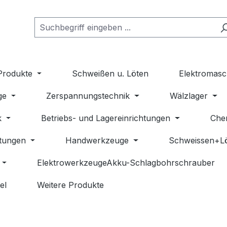
Produkte
Schweißen u. Löten
Elektromasc
ge
Zerspannungstechnik
Wälzlager
k
Betriebs- und Lagereinrichtungen
Che
stungen
Handwerkzeuge
Schweissen+L
ElektrowerkzeugeAkku-Schlagbohrschrauber
el
Weitere Produkte