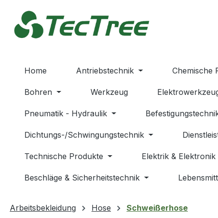
m Hauptinhalt springen
Zur Suche springen
Zur Hauptnavigation springen
Home
Antriebstechnik
Chemische 
Bohren
Werkzeug
Elektrowerkzeu
Pneumatik - Hydraulik
Befestigungstechni
Dichtungs-/Schwingungstechnik
Dienstlei
Technische Produkte
Elektrik & Elektronik
Beschläge & Sicherheitstechnik
Lebensmitt
Arbeitsbekleidung
Hose
Schweißerhose