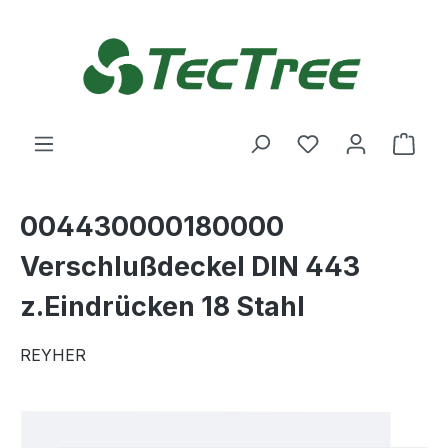
Zum Hauptinhalt springen
Du hast 0 Produ
Ware
004430000180000
Verschlußdeckel DIN 443
z.Eindrücken 18 Stahl
REYHER
Bildergalerie überspringen