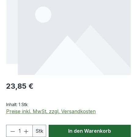
Regulärer Preis:
23,85 €
Inhalt:
1 Stk
Preise inkl. MwSt. zzgl. Versandkosten
Produkt Anzahl: Gib den gewünschten We
Stk
In den Warenkorb