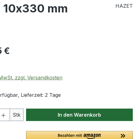
4 10x330 mm
HAZET
eis:
5 €
. MwSt. zzgl. Versandkosten
fügbar, Lieferzeit: 2 Tage
 Anzahl: Gib den gewünschten Wert ein 
Stk
In den Warenkorb