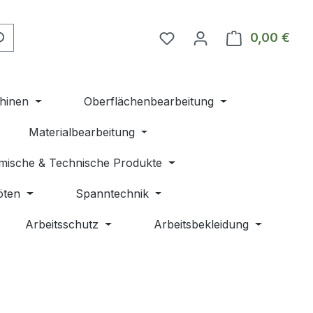
Du hast 0 Produkte auf 
0,00 €
Ware
hinen
Oberflächenbearbeitung
Materialbearbeitung
mische & Technische Produkte
öten
Spanntechnik
Arbeitsschutz
Arbeitsbekleidung