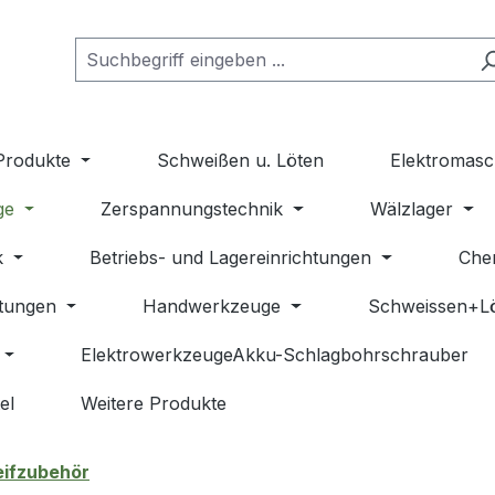
Produkte
Schweißen u. Löten
Elektromasc
ge
Zerspannungstechnik
Wälzlager
k
Betriebs- und Lagereinrichtungen
Che
stungen
Handwerkzeuge
Schweissen+L
ElektrowerkzeugeAkku-Schlagbohrschrauber
el
Weitere Produkte
leifzubehör