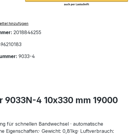
ttel hinzufügen
mmer:
2018846255
96210183
nummer:
9033-4
er 9033N-4 10x330 mm 19000
ng für schnellen Bandwechsel · automatische
che Eigenschaften:· Gewicht: 0,81kg· Luftverbrauch: