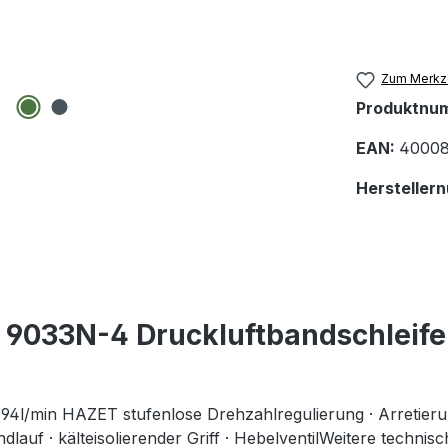
Zum Merkze
Produktnu
EAN:
40008
Hersteller
 9033N-4 Druckluftbandschleif
4l/min HAZET stufenlose Drehzahlregulierung · Arretieru
dlauf · kälteisolierender Griff · HebelventilWeitere technis