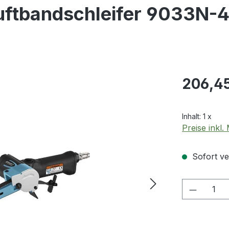
ftbandschleifer 9033N-
Regulärer Pr
206,4
Inhalt:
1 x
Preise inkl
Sofort ver
Produkt