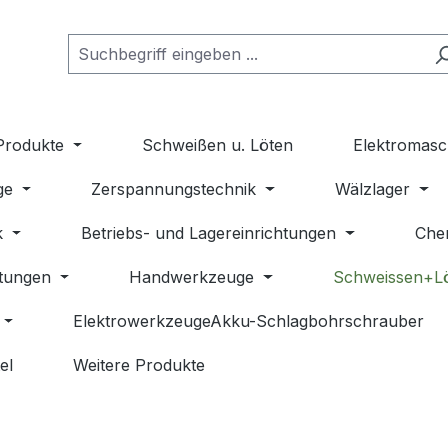
Produkte
Schweißen u. Löten
Elektromasc
ge
Zerspannungstechnik
Wälzlager
k
Betriebs- und Lagereinrichtungen
Che
stungen
Handwerkzeuge
Schweissen+L
ElektrowerkzeugeAkku-Schlagbohrschrauber
el
Weitere Produkte