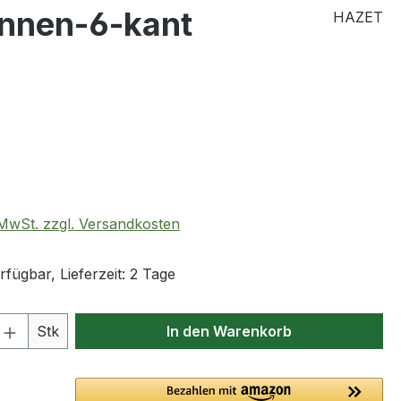
Innen-6-kant
HAZET
eis:
. MwSt. zzgl. Versandkosten
fügbar, Lieferzeit: 2 Tage
 Anzahl: Gib den gewünschten Wert ein 
Stk
In den Warenkorb