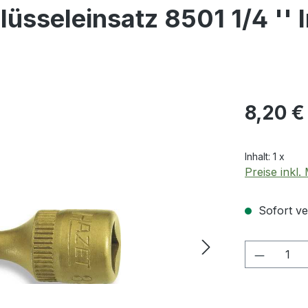
sseleinsatz 8501 1/4 '' 
Regulärer Pr
8,20 €
Inhalt:
1 x
Preise inkl
Sofort ver
Produkt