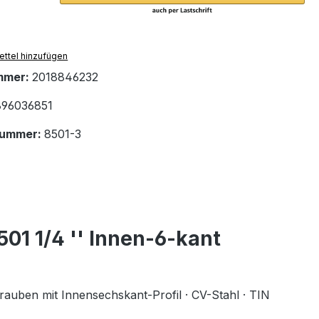
ttel hinzufügen
mmer:
2018846232
96036851
nummer:
8501-3
01 1/4 '' Innen-6-kant
auben mit Innensechskant-Profil · CV-Stahl · TIN