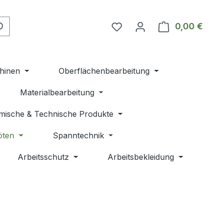
Du hast 0 Produkte auf 
0,00 €
Ware
hinen
Oberflächenbearbeitung
Materialbearbeitung
mische & Technische Produkte
öten
Spanntechnik
Arbeitsschutz
Arbeitsbekleidung