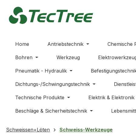
m Hauptinhalt springen
Zur Suche springen
Zur Hauptnavigation springen
Home
Antriebstechnik
Chemische 
Bohren
Werkzeug
Elektrowerkzeu
Pneumatik - Hydraulik
Befestigungstechni
Dichtungs-/Schwingungstechnik
Dienstlei
Technische Produkte
Elektrik & Elektronik
Beschläge & Sicherheitstechnik
Lebensmitt
Schweissen+Löten
Schweiss-Werkzeuge