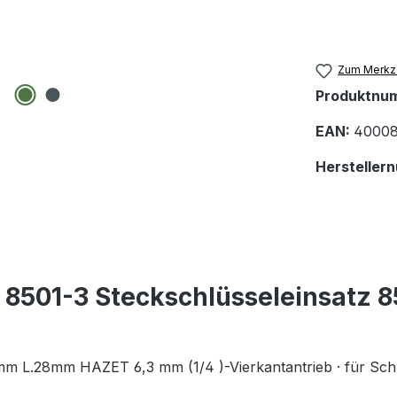
Zum Merkze
Produktnu
EAN:
40008
Hersteller
501-3 Steckschlüsseleinsatz 85
mm L.28mm HAZET 6,3 mm (1/4 )-Vierkantantrieb · für Schr