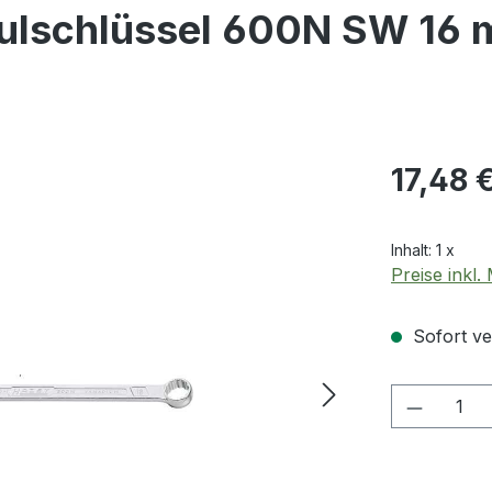
lschlüssel 600N SW 16 
Regulärer Pr
17,48 
Inhalt:
1 x
Preise inkl
Sofort ver
Produkt