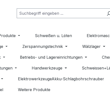
Produkte
Schweißen u. Löten
Elektromasc
ge
Zerspannungstechnik
Wälzlager
k
Betriebs- und Lagereinrichtungen
Che
stungen
Handwerkzeuge
Schweissen+L
ElektrowerkzeugeAkku-Schlagbohrschrauber
el
Weitere Produkte