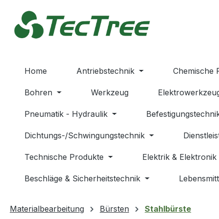
m Hauptinhalt springen
Zur Suche springen
Zur Hauptnavigation springen
Home
Antriebstechnik
Chemische 
Bohren
Werkzeug
Elektrowerkzeu
Pneumatik - Hydraulik
Befestigungstechni
Dichtungs-/Schwingungstechnik
Dienstlei
Technische Produkte
Elektrik & Elektronik
Beschläge & Sicherheitstechnik
Lebensmitt
Materialbearbeitung
Bürsten
Stahlbürste