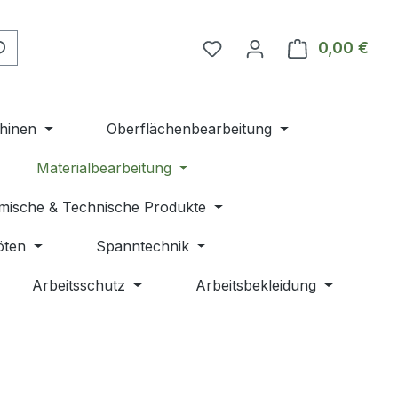
Du hast 0 Produkte auf 
0,00 €
Ware
hinen
Oberflächenbearbeitung
Materialbearbeitung
mische & Technische Produkte
öten
Spanntechnik
Arbeitsschutz
Arbeitsbekleidung