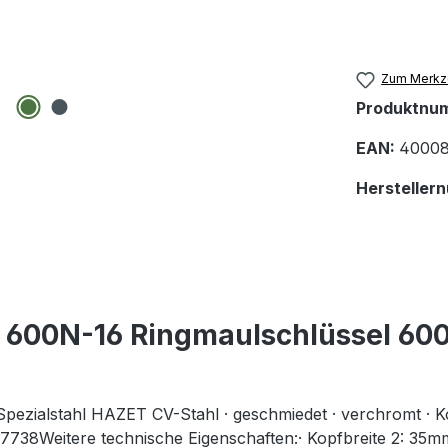
Zum Merkze
Produktnu
EAN:
40008
Hersteller
 600N-16 Ringmaulschlüssel 6
alstahl HAZET CV-Stahl · geschmiedet · verchromt · Kopf p
 7738Weitere technische Eigenschaften:· Kopfbreite 2: 35m