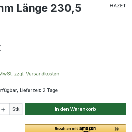
mm Länge 230,5
HAZET
eis:
€
. MwSt. zzgl. Versandkosten
fügbar, Lieferzeit: 2 Tage
 Anzahl: Gib den gewünschten Wert ein 
Stk
In den Warenkorb