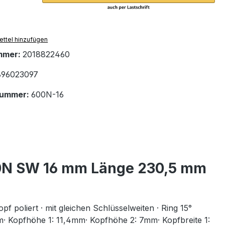
ttel hinzufügen
mmer:
2018822460
96023097
nummer:
600N-16
00N SW 16 mm Länge 230,5 mm
oliert · mit gleichen Schlüsselweiten · Ring 15°
m· Kopfhöhe 1: 11,4mm· Kopfhöhe 2: 7mm· Kopfbreite 1: