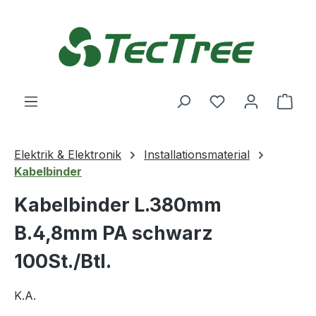
Zum Hauptinhalt springen
Du hast 0 Produ
Ware
Elektrik & Elektronik
Installationsmaterial
Kabelbinder
Kabelbinder L.380mm
B.4,8mm PA schwarz
100St./Btl.
K.A.