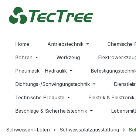
m Hauptinhalt springen
Zur Suche springen
Zur Hauptnavigation springen
Home
Antriebstechnik
Chemische 
Bohren
Werkzeug
Elektrowerkzeu
Pneumatik - Hydraulik
Befestigungstechni
Dichtungs-/Schwingungstechnik
Dienstlei
Technische Produkte
Elektrik & Elektronik
Beschläge & Sicherheitstechnik
Lebensmitt
Schweissen+Löten
Schweissplatzausstattung
Sc