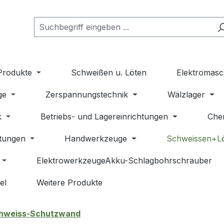
Produkte
Schweißen u. Löten
Elektromasc
ge
Zerspannungstechnik
Wälzlager
k
Betriebs- und Lagereinrichtungen
Che
stungen
Handwerkzeuge
Schweissen+L
ElektrowerkzeugeAkku-Schlagbohrschrauber
el
Weitere Produkte
hweiss-Schutzwand