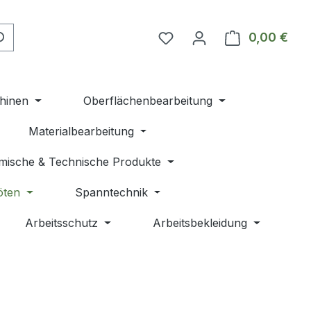
Du hast 0 Produkte auf 
0,00 €
Ware
hinen
Oberflächenbearbeitung
Materialbearbeitung
mische & Technische Produkte
öten
Spanntechnik
Arbeitsschutz
Arbeitsbekleidung