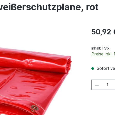
eißerschutzplane, rot
Regulärer Pr
50,92 
Inhalt:
1 Stk
Preise inkl
Sofort ver
Produkt