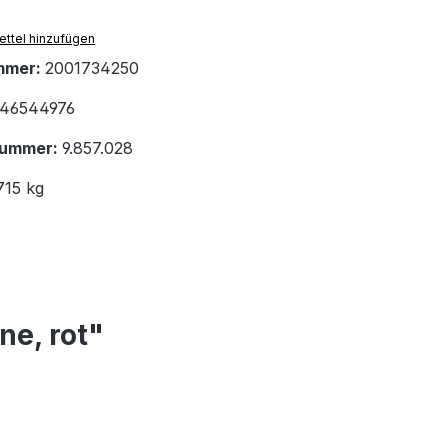
ttel hinzufügen
mmer:
2001734250
46544976
nummer:
9.857.028
715 kg
ne, rot"