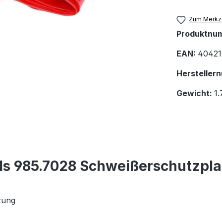
Zum Merkze
Produktnu
EAN:
40421
Hersteller
Gewicht:
1.
ls 985.7028 Schweißerschutzpla
zung