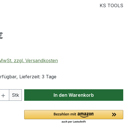
KS TOOLS
eis:
€
. MwSt. zzgl. Versandkosten
fügbar, Lieferzeit: 3 Tage
 Anzahl: Gib den gewünschten Wert ein 
Stk
In den Warenkorb