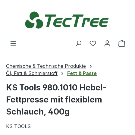
Zum Hauptinhalt springen
Du hast 0 Produ
Ware
Chemische & Technische Produkte
Öl, Fett & Schmierstoff
Fett & Paste
KS Tools 980.1010 Hebel-
Fettpresse mit flexiblem
Schlauch, 400g
KS TOOLS