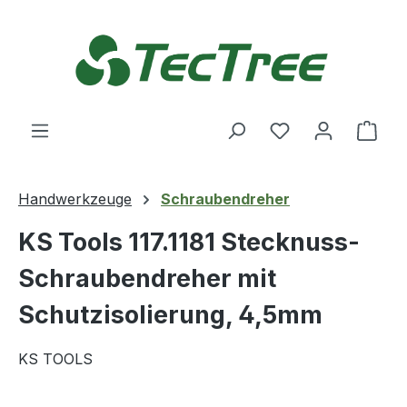
Zum Hauptinhalt springen
Du hast 0 Produ
Ware
Handwerkzeuge
Schraubendreher
KS Tools 117.1181 Stecknuss-
Schraubendreher mit
Schutzisolierung, 4,5mm
KS TOOLS