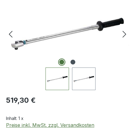
Bildergalerie überspringen
Regulärer Preis:
519,30 €
Inhalt:
1 x
Preise inkl. MwSt. zzgl. Versandkosten