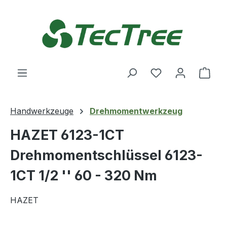
Zum Hauptinhalt springen
Du hast 0 Produ
Ware
Handwerkzeuge
Drehmomentwerkzeug
HAZET 6123-1CT
Drehmomentschlüssel 6123-
1CT 1/2 '' 60 - 320 Nm
HAZET