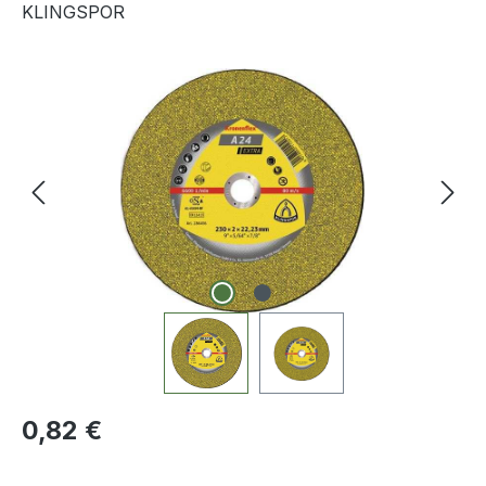
KLINGSPOR
Bildergalerie überspringen
Regulärer Preis:
0,82 €