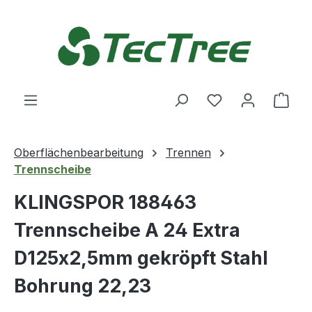
Zum Hauptinhalt springen
Du hast 0 Produ
Ware
Oberflächenbearbeitung
Trennen
Trennscheibe
KLINGSPOR 188463
Trennscheibe A 24 Extra
D125x2,5mm gekröpft Stahl
Bohrung 22,23