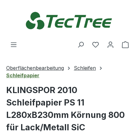
Zum Hauptinhalt springen
Du hast 0 Produ
Ware
Oberflächenbearbeitung
Schleifen
Schleifpapier
KLINGSPOR 2010
Schleifpapier PS 11
L280xB230mm Körnung 800
für Lack/Metall SiC