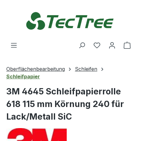
Zum Hauptinhalt springen
Du hast 0 Produ
Ware
Oberflächenbearbeitung
Schleifen
Schleifpapier
3M 4645 Schleifpapierrolle
618 115 mm Körnung 240 für
Lack/Metall SiC