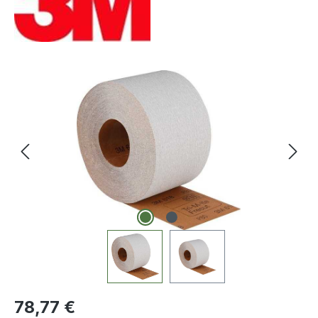
Bildergalerie überspringen
Regulärer Preis:
78,77 €