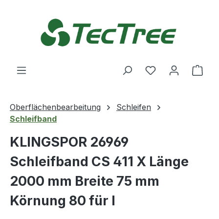
Zum Hauptinhalt springen
Du hast 0 Produ
Ware
Oberflächenbearbeitung
Schleifen
Schleifband
KLINGSPOR 26969
Schleifband CS 411 X Länge
2000 mm Breite 75 mm
Körnung 80 für I