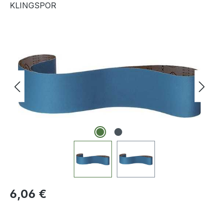
KLINGSPOR
Bildergalerie überspringen
Regulärer Preis:
6,06 €