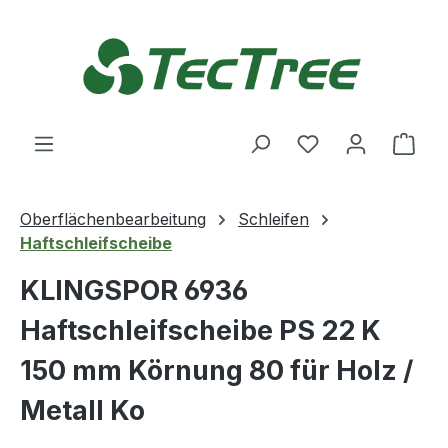
Zum Hauptinhalt springen
Du hast 0 Produ
Ware
Oberflächenbearbeitung
Schleifen
Haftschleifscheibe
KLINGSPOR 6936
Haftschleifscheibe PS 22 K
150 mm Körnung 80 für Holz /
Metall Ko