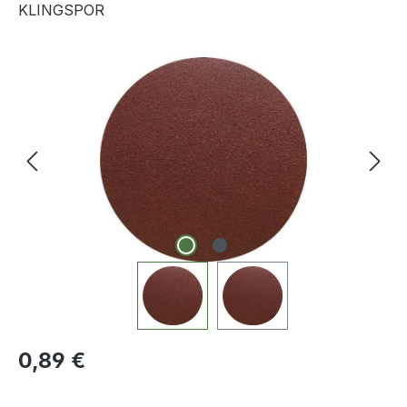
KLINGSPOR
Bildergalerie überspringen
Regulärer Preis:
0,89 €