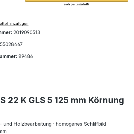
ttel hinzufügen
mmer:
2019090513
55028467
nummer:
89486
PS 22 K GLS 5 125 mm Körnung
- und Holzbearbeitung · homogenes Schliffbild ·
0mm