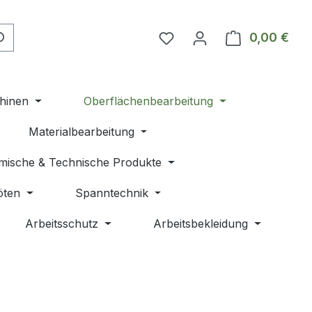
Du hast 0 Produkte auf 
0,00 €
Ware
hinen
Oberflächenbearbeitung
Materialbearbeitung
mische & Technische Produkte
öten
Spanntechnik
Arbeitsschutz
Arbeitsbekleidung