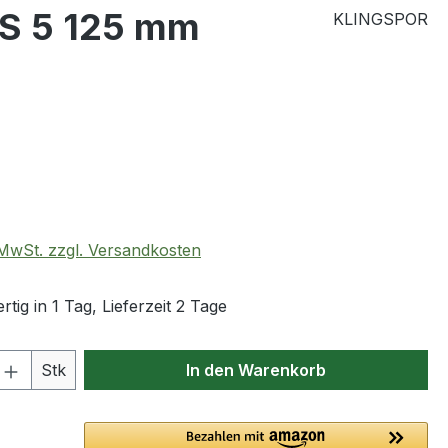
LS 5 125 mm
KLINGSPOR
eis:
. MwSt. zzgl. Versandkosten
tig in 1 Tag, Lieferzeit 2 Tage
 Anzahl: Gib den gewünschten Wert ein 
Stk
In den Warenkorb