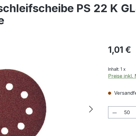
chleifscheibe PS 22 K G
e
Regulärer Pr
1,01 €
Inhalt:
1 x
Preise inkl
Versandfer
Produkt