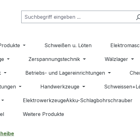
Produkte
Schweißen u. Löten
Elektromasc
ge
Zerspannungstechnik
Wälzlager
k
Betriebs- und Lagereinrichtungen
Che
stungen
Handwerkzeuge
Schweissen+L
ElektrowerkzeugeAkku-Schlagbohrschrauber
el
Weitere Produkte
cheibe