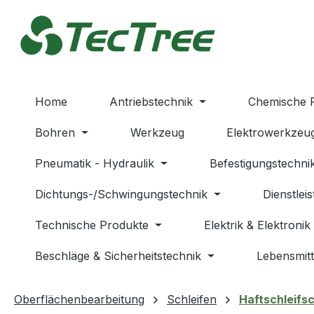
m Hauptinhalt springen
Zur Suche springen
Zur Hauptnavigation springen
Home
Antriebstechnik
Chemische 
Bohren
Werkzeug
Elektrowerkzeu
Pneumatik - Hydraulik
Befestigungstechni
Dichtungs-/Schwingungstechnik
Dienstlei
Technische Produkte
Elektrik & Elektronik
Beschläge & Sicherheitstechnik
Lebensmitt
Oberflächenbearbeitung
Schleifen
Haftschleifs