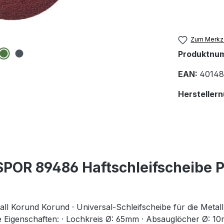
Zum Merkze
Produktnu
EAN:
40148
Hersteller
POR 89486 Haftschleifscheibe 
l Korund Korund · Universal-Schleifscheibe für die Metall
e Eigenschaften: · Lochkreis Ø: 65mm · Absauglöcher Ø: 1