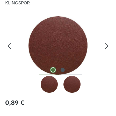
KLINGSPOR
Bildergalerie überspringen
Regulärer Preis:
0,89 €