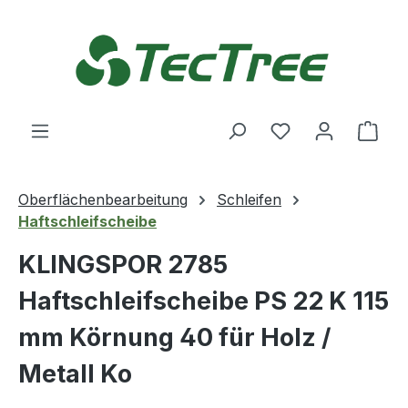
Zum Hauptinhalt springen
Du hast 0 Produ
Ware
Oberflächenbearbeitung
Schleifen
Haftschleifscheibe
KLINGSPOR 2785
Haftschleifscheibe PS 22 K 115
mm Körnung 40 für Holz /
Metall Ko