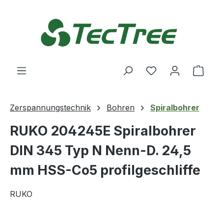
Zum Hauptinhalt springen
Du hast 0 Produ
Ware
Zerspannungstechnik
Bohren
Spiralbohrer
RUKO 204245E Spiralbohrer
DIN 345 Typ N Nenn-D. 24,5
mm HSS-Co5 profilgeschliffe
RUKO