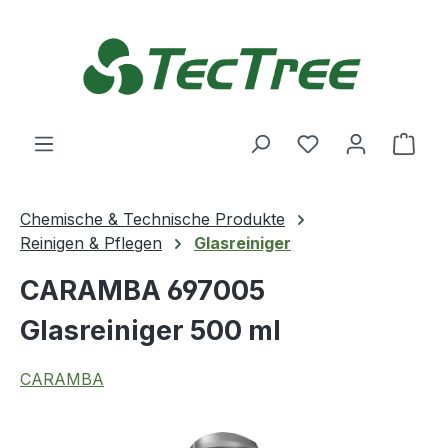
Zum Hauptinhalt springen
Du hast 0 Produ
Ware
Chemische & Technische Produkte
Reinigen & Pflegen
Glasreiniger
CARAMBA 697005
Glasreiniger 500 ml
CARAMBA
Bildergalerie überspringen