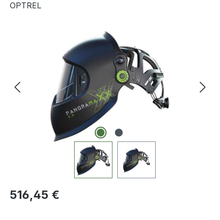
OPTREL
Bildergalerie überspringen
Regulärer Preis:
516,45 €