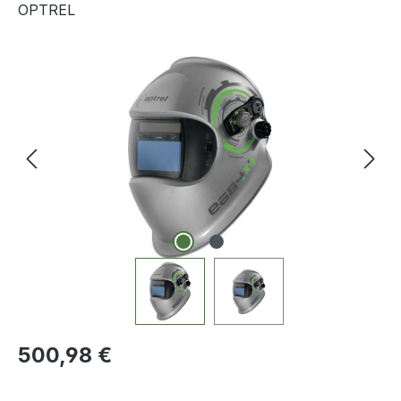
OPTREL
Bildergalerie überspringen
Regulärer Preis:
500,98 €