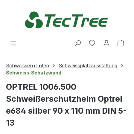
Zum Hauptinhalt springen
Du hast 0 Produ
Ware
Schweissen+Löten
Schweissplatzausstattung
Schweiss-Schutzwand
OPTREL 1006.500
Schweißerschutzhelm Optrel
e684 silber 90 x 110 mm DIN 5-
13