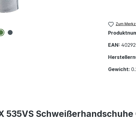
Zum Merkze
Produktnu
EAN:
40292
Hersteller
Gewicht:
0
X 535VS Schweißerhandschuhe G