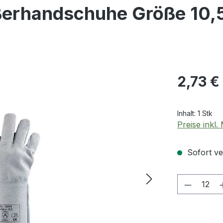
rhandschuhe Größe 10,5
Regulärer Pr
2,73 €
Inhalt:
1 Stk
Preise inkl
Sofort ver
Produkt