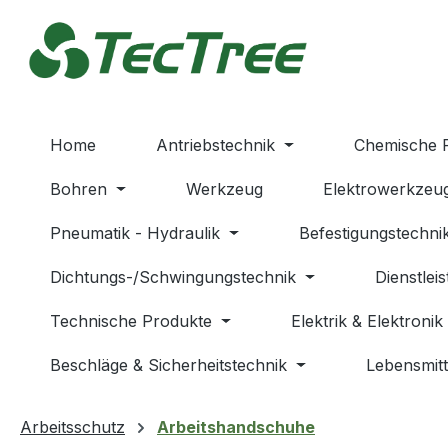
m Hauptinhalt springen
Zur Suche springen
Zur Hauptnavigation springen
Home
Antriebstechnik
Chemische 
Bohren
Werkzeug
Elektrowerkzeu
Pneumatik - Hydraulik
Befestigungstechni
Dichtungs-/Schwingungstechnik
Dienstlei
Technische Produkte
Elektrik & Elektronik
Beschläge & Sicherheitstechnik
Lebensmitt
Arbeitsschutz
Arbeitshandschuhe