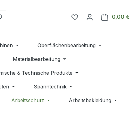
Du hast 0 Produkte auf 
0,00 €
Ware
hinen
Oberflächenbearbeitung
Materialbearbeitung
mische & Technische Produkte
öten
Spanntechnik
Arbeitsschutz
Arbeitsbekleidung