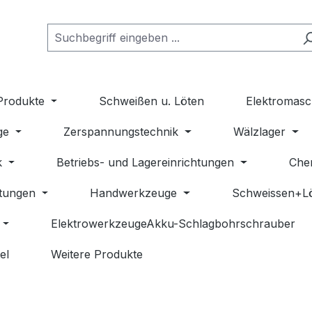
Produkte
Schweißen u. Löten
Elektromasc
ge
Zerspannungstechnik
Wälzlager
k
Betriebs- und Lagereinrichtungen
Che
stungen
Handwerkzeuge
Schweissen+L
ElektrowerkzeugeAkku-Schlagbohrschrauber
el
Weitere Produkte