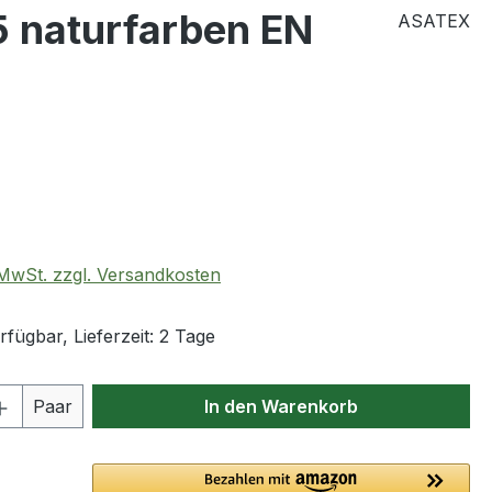
 naturfarben EN
ASATEX
eis:
. MwSt. zzgl. Versandkosten
fügbar, Lieferzeit: 2 Tage
 Anzahl: Gib den gewünschten Wert ein 
Paar
In den Warenkorb