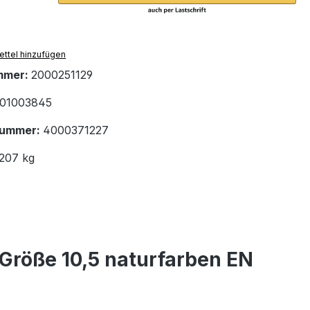
ttel hinzufügen
mmer:
2000251129
01003845
nummer:
4000371227
.207 kg
röße 10,5 naturfarben EN