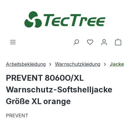
Zum Hauptinhalt springen
Du hast 0 Produ
Ware
Arbeitsbekleidung
Warnschutzkleidung
Jacke
PREVENT 8060O/XL
Warnschutz-Softshelljacke
Größe XL orange
PREVENT