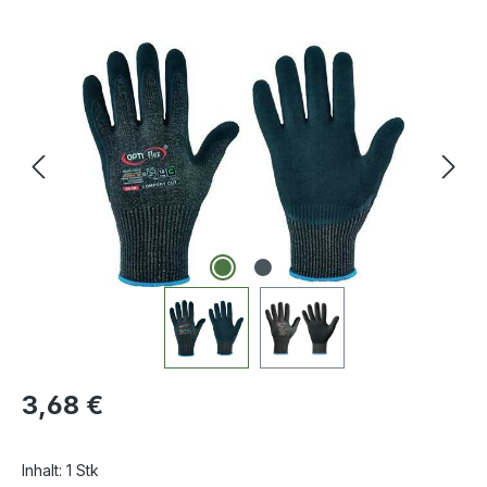
Bildergalerie überspringen
Regulärer Preis:
3,68 €
Inhalt:
1 Stk