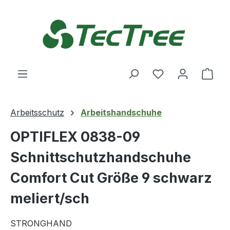
Zum Hauptinhalt springen
Du hast 0 Produ
Ware
Arbeitsschutz
Arbeitshandschuhe
OPTIFLEX 0838-09
Schnittschutzhandschuhe
Comfort Cut Größe 9 schwarz
meliert/sch
STRONGHAND