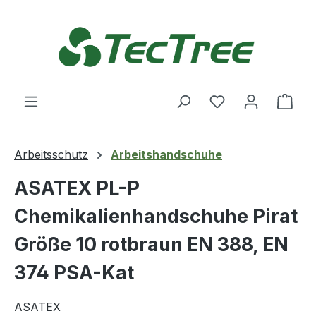
Zum Hauptinhalt springen
Du hast 0 Produ
Ware
Arbeitsschutz
Arbeitshandschuhe
ASATEX PL-P
Chemikalienhandschuhe Pirat
Größe 10 rotbraun EN 388, EN
374 PSA-Kat
ASATEX