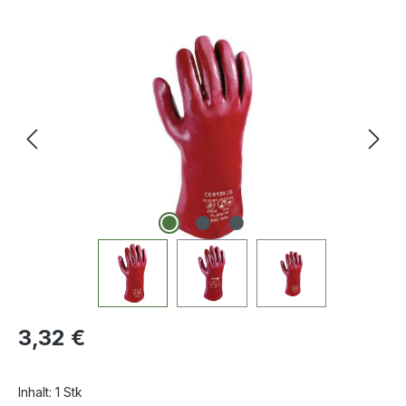
Bildergalerie überspringen
Regulärer Preis:
3,32 €
Inhalt:
1 Stk