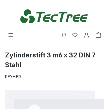
Zum Hauptinhalt springen
Du hast 0 Produ
Ware
Zylinderstift 3 m6 x 32 DIN 7
Stahl
REYHER
Bildergalerie überspringen