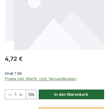
Regulärer Preis:
4,72 €
Inhalt:
1 Stk
Preise inkl. MwSt. zzgl. Versandkosten
Produkt Anzahl: Gib den gewünschten We
Stk
In den Warenkorb