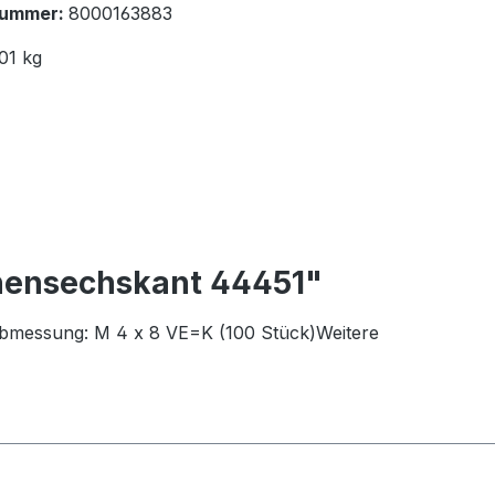
nummer:
8000163883
01 kg
nnensechskant 44451"
 Abmessung: M 4 x 8 VE=K (100 Stück)Weitere