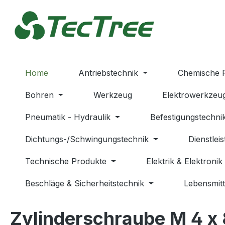
m Hauptinhalt springen
Zur Suche springen
Zur Hauptnavigation springen
Home
Antriebstechnik
Chemische 
Bohren
Werkzeug
Elektrowerkzeu
Pneumatik - Hydraulik
Befestigungstechni
Dichtungs-/Schwingungstechnik
Dienstlei
Technische Produkte
Elektrik & Elektronik
Beschläge & Sicherheitstechnik
Lebensmitt
Zylinderschraube M 4 x