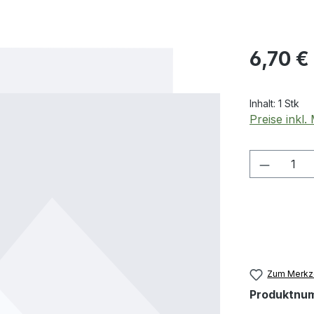
Regulärer Pr
6,70 €
Inhalt:
1 Stk
Preise inkl
Produkt
Zum Merkze
Produktnu