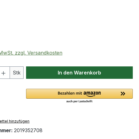
eis:
. MwSt. zzgl. Versandkosten
 Anzahl: Gib den gewünschten Wert ein 
Stk
In den Warenkorb
ttel hinzufügen
mmer:
2019352708