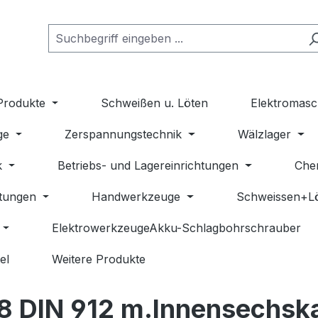
Produkte
Schweißen u. Löten
Elektromasc
ge
Zerspannungstechnik
Wälzlager
k
Betriebs- und Lagereinrichtungen
Che
stungen
Handwerkzeuge
Schweissen+L
ElektrowerkzeugeAkku-Schlagbohrschrauber
el
Weitere Produkte
 8 DIN 912 m.Innensechsk