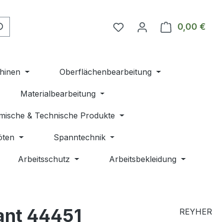
Du hast 0 Produkte auf 
0,00 €
Ware
hinen
Oberflächenbearbeitung
Materialbearbeitung
mische & Technische Produkte
öten
Spanntechnik
Arbeitsschutz
Arbeitsbekleidung
ant 44451
REYHER