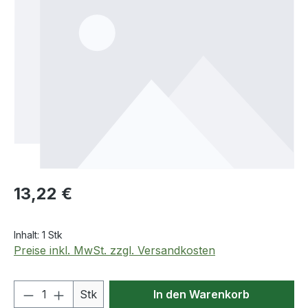
Regulärer Preis:
13,22 €
Inhalt:
1 Stk
Preise inkl. MwSt. zzgl. Versandkosten
Produkt Anzahl: Gib den gewünschten We
Stk
In den Warenkorb