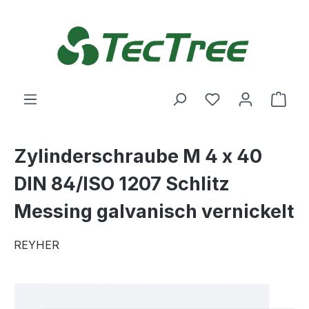
Zum Hauptinhalt springen
Du hast 0 Produ
Ware
Zylinderschraube M 4 x 40
DIN 84/ISO 1207 Schlitz
Messing galvanisch vernickelt
REYHER
Bildergalerie überspringen