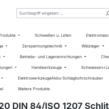
Produkte
Schweißen u. Löten
Elektromasc
ge
Zerspannungstechnik
Wälzlager
k
Betriebs- und Lagereinrichtungen
Che
stungen
Handwerkzeuge
Schweissen+L
ElektrowerkzeugeAkku-Schlagbohrschrauber
el
Weitere Produkte
20 DIN 84/ISO 1207 Schlit