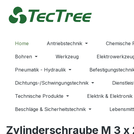
m Hauptinhalt springen
Zur Suche springen
Zur Hauptnavigation springen
Home
Antriebstechnik
Chemische 
Bohren
Werkzeug
Elektrowerkzeu
Pneumatik - Hydraulik
Befestigungstechni
Dichtungs-/Schwingungstechnik
Dienstlei
Technische Produkte
Elektrik & Elektronik
Beschläge & Sicherheitstechnik
Lebensmitt
Zylinderschraube M 3 x 