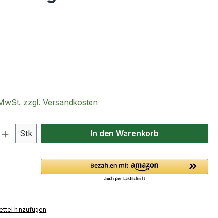
eis:
. MwSt. zzgl. Versandkosten
 Anzahl: Gib den gewünschten Wert ein 
Stk
In den Warenkorb
ttel hinzufügen