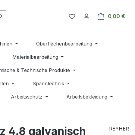
Du hast 0 Produkte auf 
0,00 €
Ware
hinen
Oberflächenbearbeitung
Materialbearbeitung
mische & Technische Produkte
öten
Spanntechnik
Arbeitsschutz
Arbeitsbekleidung
z 4.8 galvanisch
REYHER