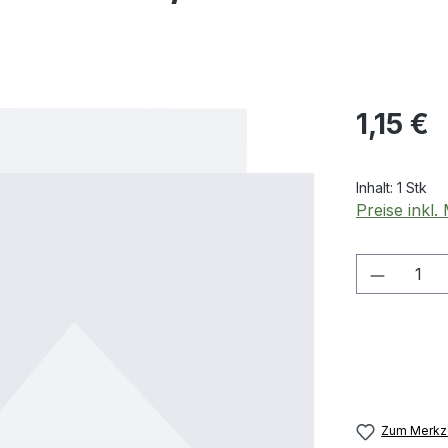
Regulärer Pr
1,15 €
Inhalt:
1 Stk
Preise inkl
Produkt
Zum Merkze