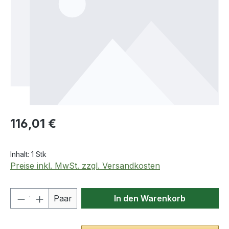
Regulärer Preis:
116,01 €
Inhalt:
1 Stk
Preise inkl. MwSt. zzgl. Versandkosten
Produkt Anzahl: Gib den gewünschten We
Paar
In den Warenkorb