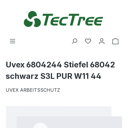
Zum Hauptinhalt springen
Du hast 0 Produ
Ware
Uvex 6804244 Stiefel 68042
schwarz S3L PUR W11 44
UVEX ARBEITSSCHUTZ
Bildergalerie überspringen