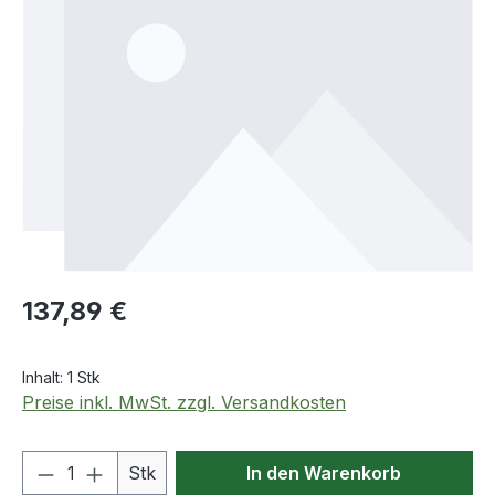
Regulärer Preis:
137,89 €
Inhalt:
1 Stk
Preise inkl. MwSt. zzgl. Versandkosten
Produkt Anzahl: Gib den gewünschten We
Stk
In den Warenkorb