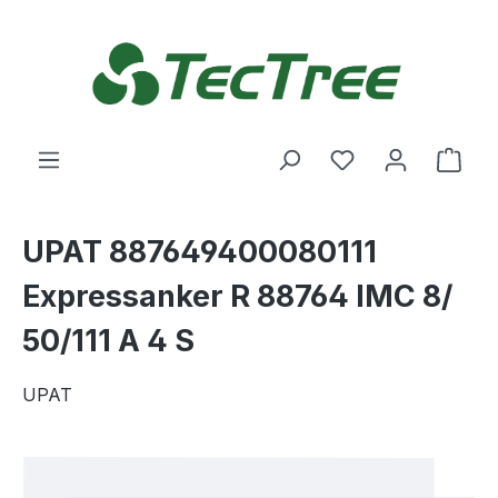
Zum Hauptinhalt springen
Du hast 0 Produ
Ware
UPAT 887649400080111
Expressanker R 88764 IMC 8/
50/111 A 4 S
UPAT
Bildergalerie überspringen