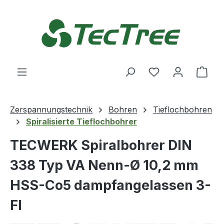
Zum Hauptinhalt springen
Du hast 0 Produ
Ware
Zerspannungstechnik
Bohren
Tieflochbohren
Spiralisierte Tieflochbohrer
TECWERK Spiralbohrer DIN
338 Typ VA Nenn-Ø 10,2 mm
HSS-Co5 dampfangelassen 3-
Fl