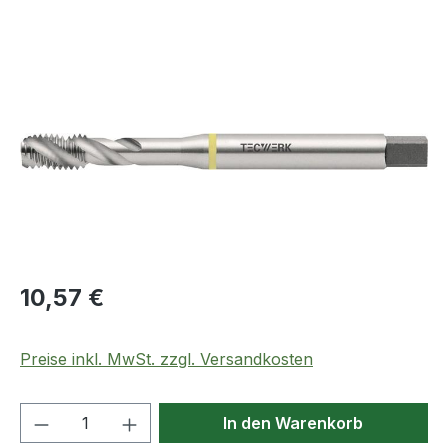
Bildergalerie überspringen
Regulärer Preis:
10,57 €
Preise inkl. MwSt. zzgl. Versandkosten
Produkt Anzahl: Gib den gewünschten We
In den Warenkorb