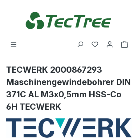
Zum Hauptinhalt springen
Du hast 0 Produ
Ware
TECWERK 2000867293
Maschinengewindebohrer DIN
371C AL M3x0,5mm HSS-Co
6H TECWERK