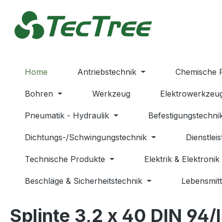
m Hauptinhalt springen
Zur Suche springen
Zur Hauptnavigation springen
Home
Antriebstechnik
Chemische 
Bohren
Werkzeug
Elektrowerkzeu
Pneumatik - Hydraulik
Befestigungstechni
Dichtungs-/Schwingungstechnik
Dienstlei
Technische Produkte
Elektrik & Elektronik
Beschläge & Sicherheitstechnik
Lebensmitt
Splinte 3,2 x 40 DIN 94