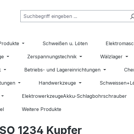
Produkte
Schweißen u. Löten
Elektromasc
ge
Zerspannungstechnik
Wälzlager
k
Betriebs- und Lagereinrichtungen
Che
stungen
Handwerkzeuge
Schweissen+L
ElektrowerkzeugeAkku-Schlagbohrschrauber
el
Weitere Produkte
/ISO 1234 Kupfer