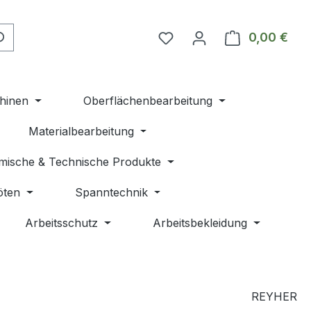
Du hast 0 Produkte auf 
0,00 €
Ware
hinen
Oberflächenbearbeitung
Materialbearbeitung
mische & Technische Produkte
öten
Spanntechnik
Arbeitsschutz
Arbeitsbekleidung
REYHER