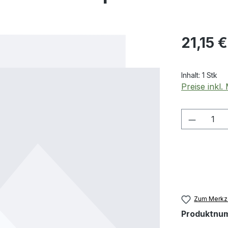
Regulärer Pr
21,15 €
Inhalt:
1 Stk
Preise inkl
Produkt
Zum Merkze
Produktnu