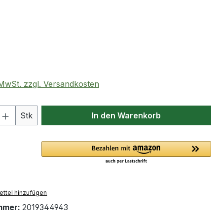
eis:
. MwSt. zzgl. Versandkosten
 Anzahl: Gib den gewünschten Wert ein 
Stk
In den Warenkorb
ttel hinzufügen
mmer:
2019344943