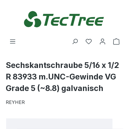
Zum Hauptinhalt springen
Du hast 0 Produ
Ware
Sechskantschraube 5/16 x 1/2
R 83933 m.UNC-Gewinde VG
Grade 5 (~8.8) galvanisch
REYHER
Bildergalerie überspringen