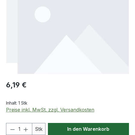
Regulärer Preis:
6,19 €
Inhalt:
1 Stk
Preise inkl. MwSt. zzgl. Versandkosten
Produkt Anzahl: Gib den gewünschten We
Stk
In den Warenkorb