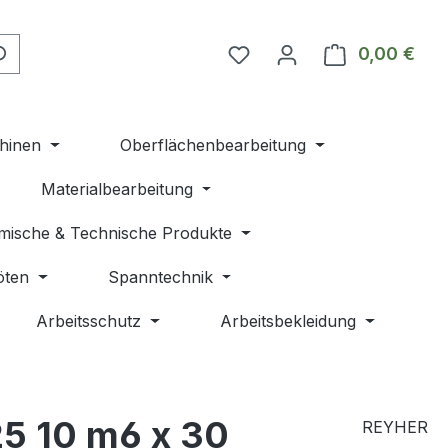
Du hast 0 Produkte auf 
0,00 €
Ware
hinen
Oberflächenbearbeitung
Materialbearbeitung
mische & Technische Produkte
öten
Spanntechnik
Arbeitsschutz
Arbeitsbekleidung
5 10 m6 x 30
REYHER