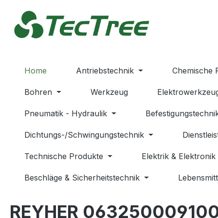
m Hauptinhalt springen
Zur Suche springen
Zur Hauptnavigation springen
Home
Antriebstechnik
Chemische 
Bohren
Werkzeug
Elektrowerkzeu
Pneumatik - Hydraulik
Befestigungstechni
Dichtungs-/Schwingungstechnik
Dienstlei
Technische Produkte
Elektrik & Elektronik
Beschläge & Sicherheitstechnik
Lebensmitt
REYHER 06325000910003