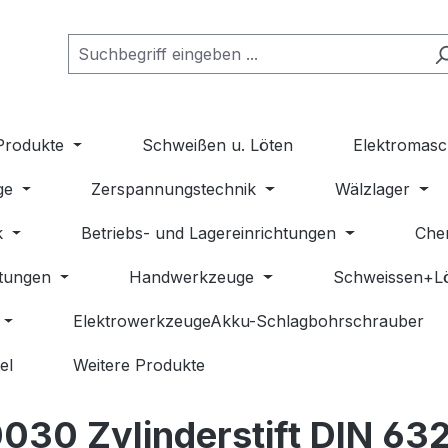
Produkte
Schweißen u. Löten
Elektromasc
ge
Zerspannungstechnik
Wälzlager
k
Betriebs- und Lagereinrichtungen
Che
stungen
Handwerkzeuge
Schweissen+L
ElektrowerkzeugeAkku-Schlagbohrschrauber
el
Weitere Produkte
0 Zylinderstift DIN 632