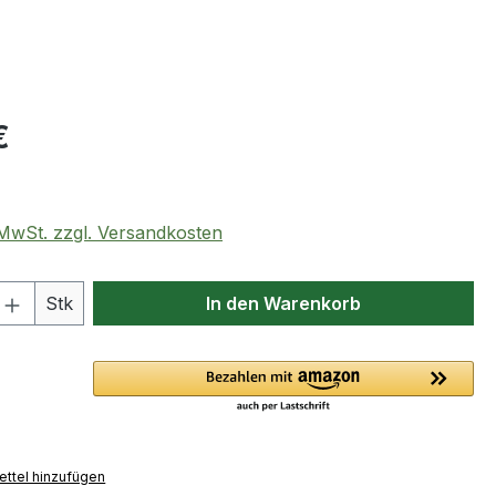
eis:
€
. MwSt. zzgl. Versandkosten
 Anzahl: Gib den gewünschten Wert ein 
Stk
In den Warenkorb
ttel hinzufügen