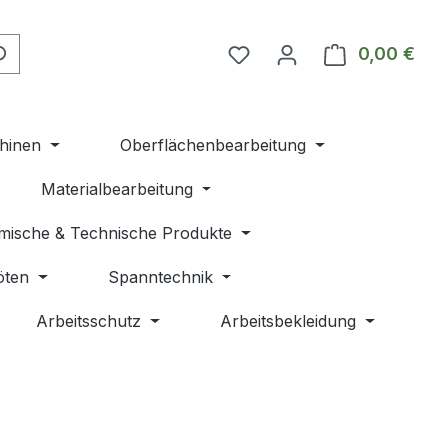
Du hast 0 Produkte auf 
0,00 €
Ware
hinen
Oberflächenbearbeitung
Materialbearbeitung
mische & Technische Produkte
öten
Spanntechnik
Arbeitsschutz
Arbeitsbekleidung