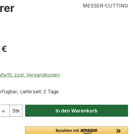
rer
MESSER-CUTTING
eis:
 €
. MwSt. zzgl. Versandkosten
fügbar, Lieferzeit: 2 Tage
 Anzahl: Gib den gewünschten Wert ein 
Stk
In den Warenkorb