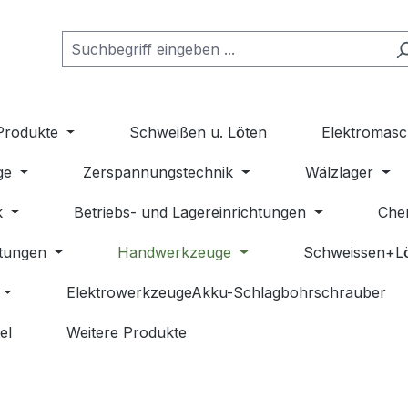
Produkte
Schweißen u. Löten
Elektromasc
ge
Zerspannungstechnik
Wälzlager
k
Betriebs- und Lagereinrichtungen
Che
stungen
Handwerkzeuge
Schweissen+L
ElektrowerkzeugeAkku-Schlagbohrschrauber
el
Weitere Produkte