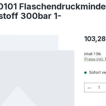
101 Flaschendruckminde
off 300bar 1-
Regulärer Pr
103,28
Inhalt:
1 Stk
Preise inkl
Sofort ver
Produkt