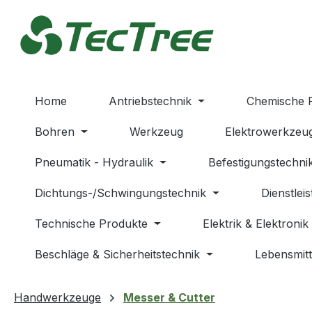
m Hauptinhalt springen
Zur Suche springen
Zur Hauptnavigation springen
Home
Antriebstechnik
Chemische 
Bohren
Werkzeug
Elektrowerkzeu
Pneumatik - Hydraulik
Befestigungstechni
Dichtungs-/Schwingungstechnik
Dienstlei
Technische Produkte
Elektrik & Elektronik
Beschläge & Sicherheitstechnik
Lebensmitt
Handwerkzeuge
Messer & Cutter