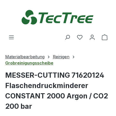
Zum Hauptinhalt springen
Du hast 0 Produ
Ware
Materialbearbeitung
Reinigen
Grobreinigungsscheibe
MESSER-CUTTING 71620124
Flaschendruckminderer
CONSTANT 2000 Argon / CO2
200 bar