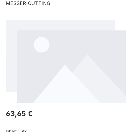
MESSER-CUTTING
Bildergalerie überspringen
Regulärer Preis:
63,65 €
Inhalt:
1 Stk