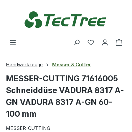
Zum Hauptinhalt springen
Du hast 0 Produ
Ware
Handwerkzeuge
Messer & Cutter
MESSER-CUTTING 71616005
Schneiddüse VADURA 8317 A-
GN VADURA 8317 A-GN 60-
100 mm
MESSER-CUTTING