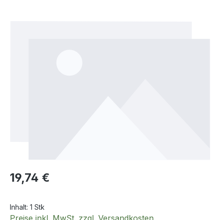
Bildergalerie überspringen
Regulärer Preis:
19,74 €
Inhalt:
1 Stk
Preise inkl. MwSt. zzgl. Versandkosten