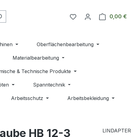
Du hast 0 Produkte auf 
0,00 €
Ware
hinen
Oberflächenbearbeitung
Materialbearbeitung
mische & Technische Produkte
öten
Spanntechnik
Arbeitsschutz
Arbeitsbekleidung
aube HB 12-3
LINDAPTER