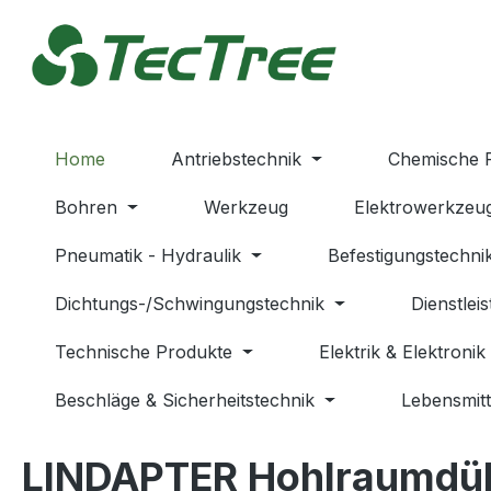
m Hauptinhalt springen
Zur Suche springen
Zur Hauptnavigation springen
Home
Antriebstechnik
Chemische 
Bohren
Werkzeug
Elektrowerkzeu
Pneumatik - Hydraulik
Befestigungstechni
Dichtungs-/Schwingungstechnik
Dienstlei
Technische Produkte
Elektrik & Elektronik
Beschläge & Sicherheitstechnik
Lebensmitt
LINDAPTER Hohlraumdüb