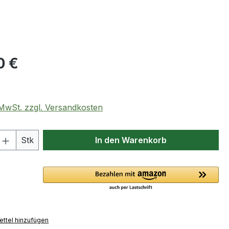
eis:
0 €
. MwSt. zzgl. Versandkosten
 Anzahl: Gib den gewünschten Wert ein 
Stk
In den Warenkorb
ttel hinzufügen