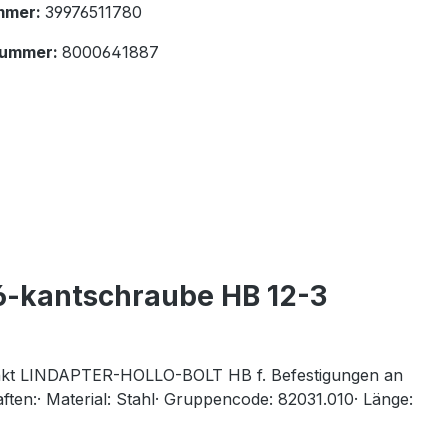
mmer:
39976511780
nummer:
8000641887
6-kantschraube HB 12-3
rzinkt LINDAPTER-HOLLO-BOLT HB f. Befestigungen an
ten:· Material: Stahl· Gruppencode: 82031.010· Länge: