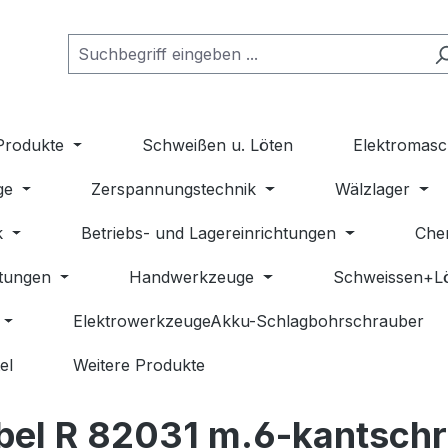
Produkte
Schweißen u. Löten
Elektromasc
ge
Zerspannungstechnik
Wälzlager
k
Betriebs- und Lagereinrichtungen
Che
stungen
Handwerkzeuge
Schweissen+L
ElektrowerkzeugeAkku-Schlagbohrschrauber
el
Weitere Produkte
el R 82031 m.6-kantschr