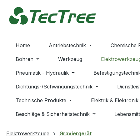
m Hauptinhalt springen
Zur Suche springen
Zur Hauptnavigation springen
Home
Antriebstechnik
Chemische 
Bohren
Werkzeug
Elektrowerkzeu
Pneumatik - Hydraulik
Befestigungstechni
Dichtungs-/Schwingungstechnik
Dienstlei
Technische Produkte
Elektrik & Elektronik
Beschläge & Sicherheitstechnik
Lebensmitt
Elektrowerkzeuge
Graviergerät