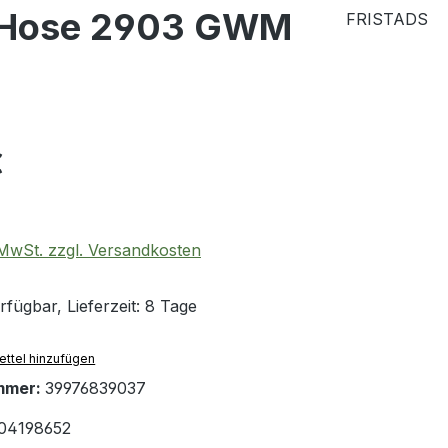
-Hose 2903 GWM
FRISTADS
eis:
€
. MwSt. zzgl. Versandkosten
fügbar, Lieferzeit: 8 Tage
ttel hinzufügen
mmer:
39976839037
04198652