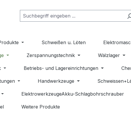
Produkte
Schweißen u. Löten
Elektromasc
ge
Zerspannungstechnik
Wälzlager
k
Betriebs- und Lagereinrichtungen
Che
stungen
Handwerkzeuge
Schweissen+L
ElektrowerkzeugeAkku-Schlagbohrschrauber
el
Weitere Produkte