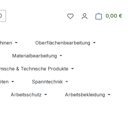
Du hast 0 Produkte auf 
0,00 €
Ware
hinen
Oberflächenbearbeitung
Materialbearbeitung
mische & Technische Produkte
öten
Spanntechnik
Arbeitsschutz
Arbeitsbekleidung