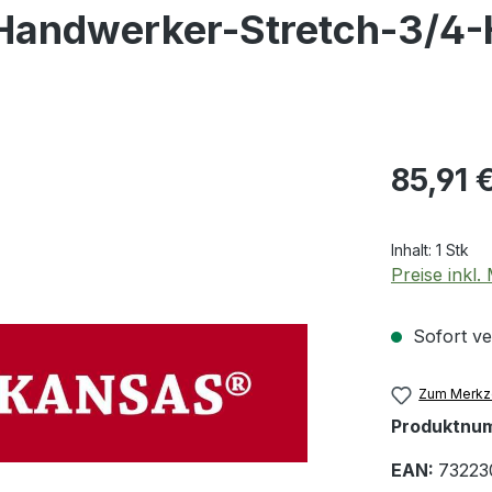
Handwerker-Stretch-3/4
Regulärer Pr
85,91 
Inhalt:
1 Stk
Preise inkl
Sofort ver
Zum Merkze
Produktnu
EAN:
73223