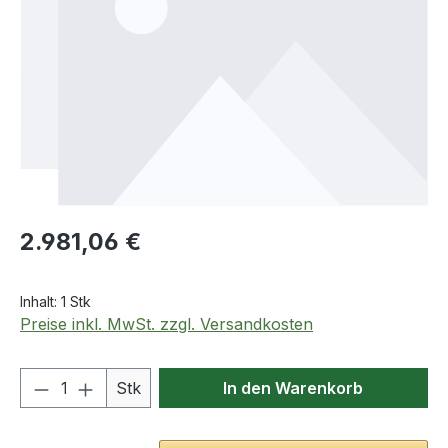
Regulärer Preis:
2.981,06 €
Inhalt:
1 Stk
Preise inkl. MwSt. zzgl. Versandkosten
Produkt Anzahl: Gib den gewünschten We
Stk
In den Warenkorb