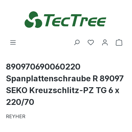
Zum Hauptinhalt springen
Du hast 0 Produ
Ware
890970690060220
Spanplattenschraube R 89097
SEKO Kreuzschlitz-PZ TG 6 x
220/70
REYHER