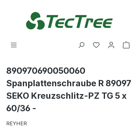
Zum Hauptinhalt springen
Du hast 0 Produ
Ware
890970690050060
Spanplattenschraube R 89097
SEKO Kreuzschlitz-PZ TG 5 x
60/36 -
REYHER