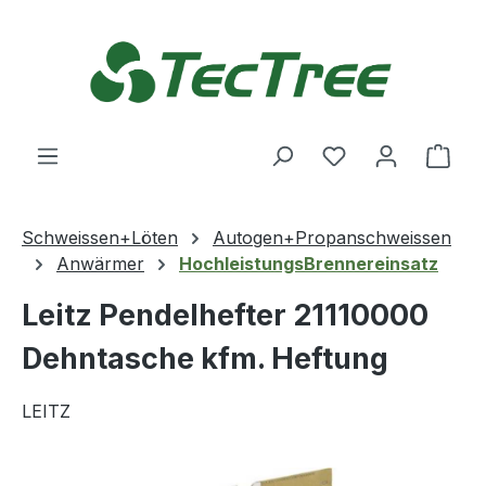
Zum Hauptinhalt springen
Du hast 0 Produ
Ware
Schweissen+Löten
Autogen+Propanschweissen
Anwärmer
HochleistungsBrennereinsatz
Leitz Pendelhefter 21110000
Dehntasche kfm. Heftung
LEITZ
Bildergalerie überspringen