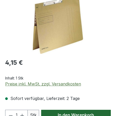
Regulärer Preis:
4,15 €
Inhalt:
1 Stk
Preise inkl. MwSt. zzgl. Versandkosten
Sofort verfügbar, Lieferzeit: 2 Tage
Produkt Anzahl: Gib den gewünschten We
Stk
In den Warenkorb