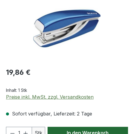
Regulärer Preis:
19,86 €
Inhalt:
1 Stk
Preise inkl. MwSt. zzgl. Versandkosten
Sofort verfügbar, Lieferzeit: 2 Tage
Produkt Anzahl: Gib den gewünschten We
Stk
In den Warenkorb