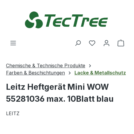
Zum Hauptinhalt springen
Du hast 0 Produ
Ware
Chemische & Technische Produkte
Farben & Beschichtungen
Lacke & Metallschutz
Leitz Heftgerät Mini WOW
55281036 max. 10Blatt blau
LEITZ
Bildergalerie überspringen