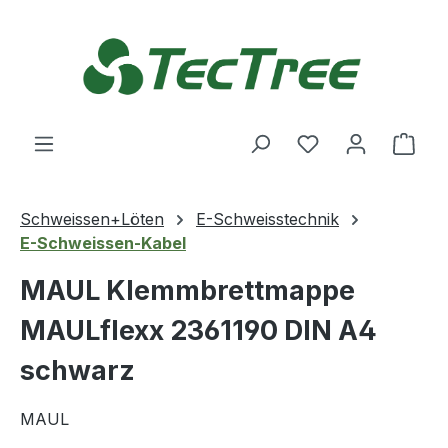
Zum Hauptinhalt springen
Du hast 0 Produ
Ware
Schweissen+Löten
E-Schweisstechnik
E-Schweissen-Kabel
MAUL Klemmbrettmappe
MAULflexx 2361190 DIN A4
schwarz
MAUL