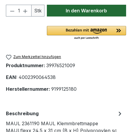
Produkt Anzahl: Gib den gewünschten We
Stk
In den Warenkorb
Zum Merkzettel hinzufügen
Produktnummer:
39976521009
EAN:
4002390064538
Herstellernummer:
9199125180
Beschreibung
MAUL 2361190 MAUL Klemmbrettmappe
MAULflexx 24,5 x 31 cm (B x H) Polypropylen sc