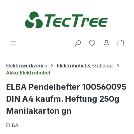
Zum Hauptinhalt springen
Du hast 0 Produ
Ware
Elektrowerkzeuge
Elektrohobel & -zubehör
Akku-Elektrohobel
ELBA Pendelhefter 100560095
DIN A4 kaufm. Heftung 250g
Manilakarton gn
ELBA