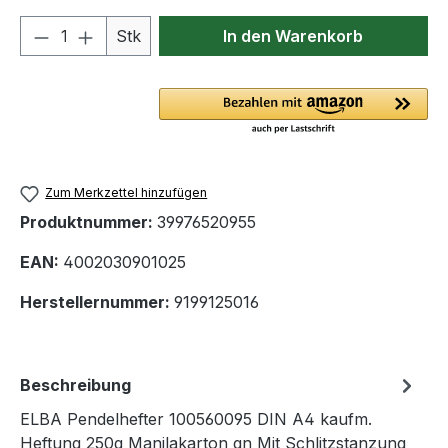
Produkt Anzahl: Gib den gewünschten We
Stk
In den Warenkorb
Zum Merkzettel hinzufügen
Produktnummer:
39976520955
EAN:
4002030901025
Herstellernummer:
9199125016
Beschreibung
ELBA Pendelhefter 100560095 DIN A4 kaufm.
Heftung 250g Manilakarton gn Mit Schlitzstanzung